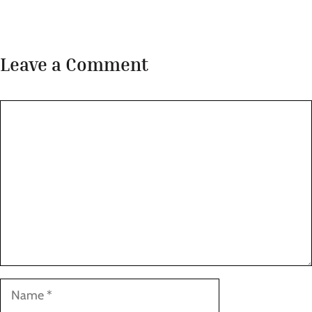
Leave a Comment
Comment
Name